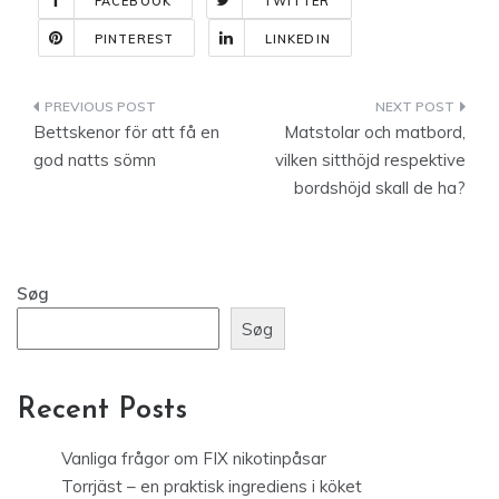
FACEBOOK
TWITTER
PINTEREST
LINKEDIN
Indlægsnavigation
Bettskenor för att få en
Matstolar och matbord,
god natts sömn
vilken sitthöjd respektive
bordshöjd skall de ha?
Søg
Søg
Recent Posts
Vanliga frågor om FIX nikotinpåsar
Torrjäst – en praktisk ingrediens i köket