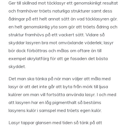
Ger till skillnad mot täcklasyr ett genomskinligt resultat
och framhäver träets naturliga strukturer samt dess
ådringar på ett helt annat sätt än vad täcklasyren gör.
en helt genomskinlig yta som gör att träets ådring och
struktur framhävs på ett vackert sätt. Vidare så
skyddar lasyren bra mot omväxlande väderlek; lasyr
bör dock förbättras och målas om oftare än till
exempel akrylatfärg för att ge fasaden det bästa
skyddet.
Det man ska tänka på när man väljer att måla med
lasyr är att det inte går att byta från mörk till ljusa
kulörer om man vill fortsätta använda lasyr. I och med
att lasyren har en låg pigmenthalt så bestäms
lasyrens kulör i samspel med träets egen kulör.
Lasyr tappar glansen med tiden så tänk på att