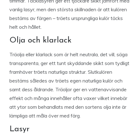
timmar. Täcklasyren ger ett tjockare skikt jämfört med
vanlig lasyr, men den största skillnaden är att kulören
bestäms av färgen – träets ursprungliga kulör täcks
helt och hållet.
Olja och klarlack
Träolja eller klarlack som är helt neutrala, det vill, säga
transparenta, ger ett tunt skyddande skikt som tydligt
framhäver träets naturliga struktur. Slutkulören
bestäms således av träets egen naturliga kulör och
samt dess åldrande. Träoljor ger en vattenavvisande
effekt och många innehåller ofta vaxer vilket innebär
att ytor som behandlats med den sortens olja inte är
lämpliga att måla över med färg.
Lasyr