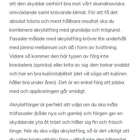
att den skyddar oerhört bra mot vårt skandinaviska,
omväxlande samt krävande klimat. För att få det
absolut bästa och mest hållbara resultat ska du
kombinera akrylatfärg med grundolja och trägrund.
Fasader målade med akrylatfärg kräver lite underhåll
med jämna mellanrum och då i form av tvättning.
Vidare så kommer den här typen av färg inte
krackelera (spricka) eller krita av sig; den torkar snabbt
och har en bra kulörstabilitet (det vill säga att kulören
håller bra under åren). Det är en enkel färg att jobba
med och appliceringen går smidigt.
Akrylatfärger är perfekt att välja om du ska måla
träfasader (både nya och gamla) och färgen ger en
skyddande yta åt träet och håller sig fin och fräsch
länge. När du ska välja akrylatfärg, så är det viktigt att
du väljer högkvalitativ färg – alltså inte den billigaste!