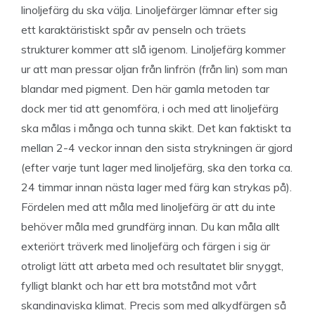
linoljefärg du ska välja. Linoljefärger lämnar efter sig
ett karaktäristiskt spår av penseln och träets
strukturer kommer att slå igenom. Linoljefärg kommer
ur att man pressar oljan från linfrön (från lin) som man
blandar med pigment. Den här gamla metoden tar
dock mer tid att genomföra, i och med att linoljefärg
ska målas i många och tunna skikt. Det kan faktiskt ta
mellan 2-4 veckor innan den sista strykningen är gjord
(efter varje tunt lager med linoljefärg, ska den torka ca.
24 timmar innan nästa lager med färg kan strykas på).
Fördelen med att måla med linoljefärg är att du inte
behöver måla med grundfärg innan. Du kan måla allt
exteriört träverk med linoljefärg och färgen i sig är
otroligt lätt att arbeta med och resultatet blir snyggt,
fylligt blankt och har ett bra motstånd mot vårt
skandinaviska klimat. Precis som med alkydfärgen så