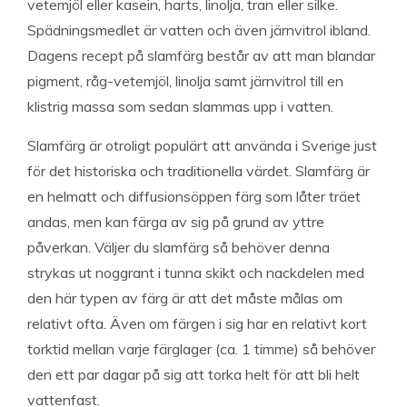
vetemjöl eller kasein, harts, linolja, tran eller silke.
Spädningsmedlet är vatten och även järnvitrol ibland.
Dagens recept på slamfärg består av att man blandar
pigment, råg-vetemjöl, linolja samt järnvitrol till en
klistrig massa som sedan slammas upp i vatten.
Slamfärg är otroligt populärt att använda i Sverige just
för det historiska och traditionella värdet. Slamfärg är
en helmatt och diffusionsöppen färg som låter träet
andas, men kan färga av sig på grund av yttre
påverkan. Väljer du slamfärg så behöver denna
strykas ut noggrant i tunna skikt och nackdelen med
den här typen av färg är att det måste målas om
relativt ofta. Även om färgen i sig har en relativt kort
torktid mellan varje färglager (ca. 1 timme) så behöver
den ett par dagar på sig att torka helt för att bli helt
vattenfast.